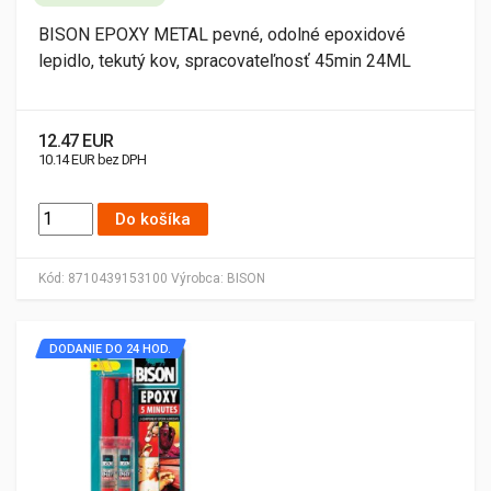
BISON EPOXY METAL pevné, odolné epoxidové
lepidlo, tekutý kov, spracovateľnosť 45min 24ML
12.47 EUR
10.14 EUR bez DPH
Do košíka
Kód:
8710439153100
Výrobca:
BISON
DODANIE DO 24 HOD.