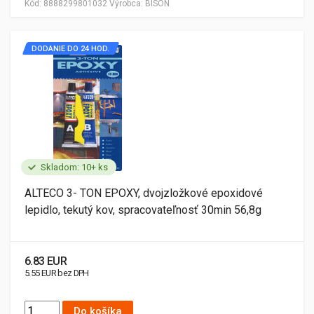
Kód:
8888299801032
Výrobca:
BISON
DODANIE DO 24 HOD.
Skladom: 10+ ks
ALTECO 3- TON EPOXY, dvojzložkové epoxidové
lepidlo, tekutý kov, spracovateľnosť 30min 56,8g
6.83 EUR
5.55 EUR bez DPH
Do košíka