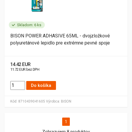
Skladom: 6 ks
BISON POWER ADHASIVE 65ML - dvojzložkové
polyuretánové lepidlo pre extrémne pevné spoje
14.42 EUR
11.72 EUR bez DPH
Do košíka
Kód:
8710439041605
Výrobca:
BISON
1
Zobrazujem 8 produktov