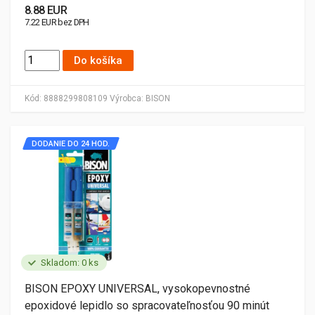
8.88 EUR
7.22 EUR bez DPH
Do košíka
Kód:
8888299808109
Výrobca:
BISON
DODANIE DO 24 HOD.
Skladom: 0 ks
BISON EPOXY UNIVERSAL, vysokopevnostné
epoxidové lepidlo so spracovateľnosťou 90 minút