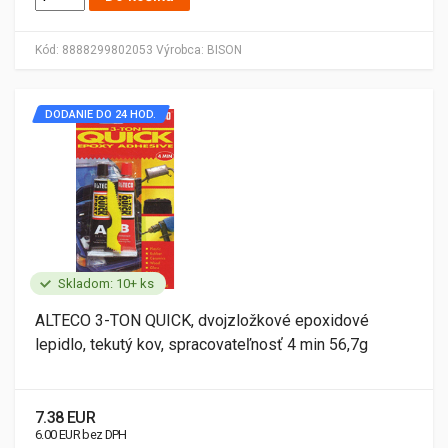
Kód:
8888299802053
Výrobca:
BISON
DODANIE DO 24 HOD.
Skladom: 10+ ks
ALTECO 3-TON QUICK, dvojzložkové epoxidové
lepidlo, tekutý kov, spracovateľnosť 4 min 56,7g
7.38 EUR
6.00 EUR bez DPH