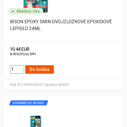
Skladom: 0 ks
BISON EPOXY 5MIN DVOJZLOŽKOVÉ EPOXIDOVÉ
LEPIDLO 24ML
10.44 EUR
8.49 EUR bez DPH
Do košíka
Kód:
8710439039657
Výrobca:
BISON
DODANIE DO 24 HOD.