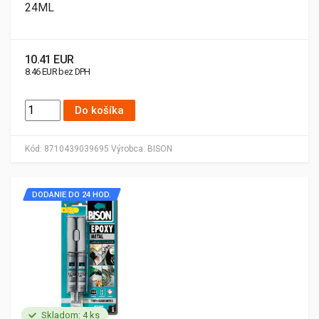
24ML
10.41 EUR
8.46 EUR bez DPH
Do košíka
Kód:
8710439039695
Výrobca:
BISON
DODANIE DO 24 HOD.
Skladom: 4 ks