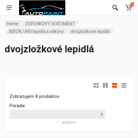
0
Home
DOPLNKOVÝ SORTIMENT
BISON, UHU lepidlá a silikóny
dvojzložkové lepidlá
dvojzložkové lepidlá
Zobrazujem 8 produktov
Poradie:
ATRIBÚTY