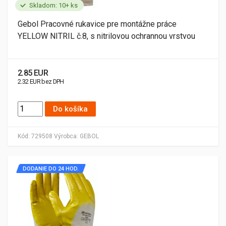
Skladom: 10+ ks
Gebol Pracovné rukavice pre montážne práce
YELLOW NITRIL č.8, s nitrilovou ochrannou vrstvou
2.85 EUR
2.32 EUR bez DPH
Do košíka
Kód:
729508
Výrobca:
GEBOL
DODANIE DO 24 HOD.