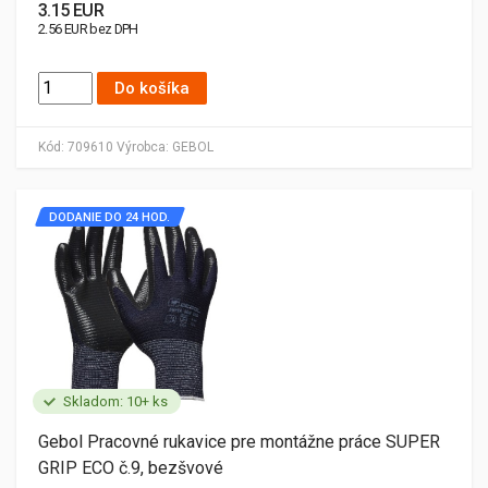
3.15 EUR
2.56 EUR bez DPH
Do košíka
Kód:
709610
Výrobca:
GEBOL
DODANIE DO 24 HOD.
Skladom: 10+ ks
Gebol Pracovné rukavice pre montážne práce SUPER
GRIP ECO č.9, bezšvové