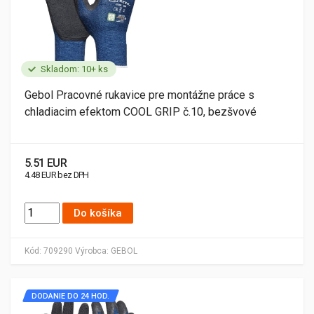
Skladom: 10+ ks
Gebol Pracovné rukavice pre montážne práce s
chladiacim efektom COOL GRIP č.10, bezšvové
5.51 EUR
4.48 EUR bez DPH
Do košíka
Kód:
709290
Výrobca:
GEBOL
DODANIE DO 24 HOD.