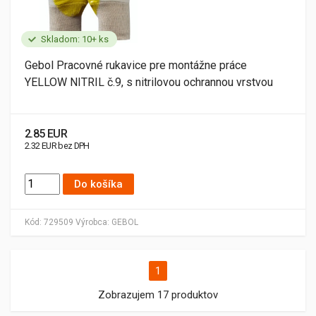
Skladom: 10+ ks
Gebol Pracovné rukavice pre montážne práce
YELLOW NITRIL č.9, s nitrilovou ochrannou vrstvou
2.85 EUR
2.32 EUR bez DPH
Do košíka
Kód:
729509
Výrobca:
GEBOL
1
Zobrazujem 17 produktov