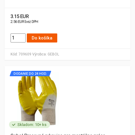
3.15 EUR
2.56 EUR bez DPH
Do košíka
Kód:
709609
Výrobca:
GEBOL
DODANIE DO 24 HOD.
Skladom: 10+ ks