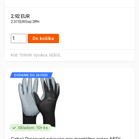
2.92 EUR
2.37 EUR bez DPH
Do košíka
Kód:
709690
Výrobca:
GEBOL
DODANIE DO 24 HOD.
Skladom: 10+ ks