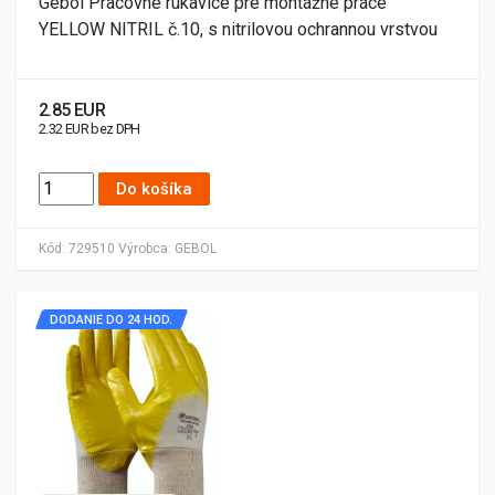
Gebol Pracovné rukavice pre montážne práce
YELLOW NITRIL č.10, s nitrilovou ochrannou vrstvou
2.85 EUR
2.32 EUR bez DPH
Do košíka
Kód:
729510
Výrobca:
GEBOL
DODANIE DO 24 HOD.