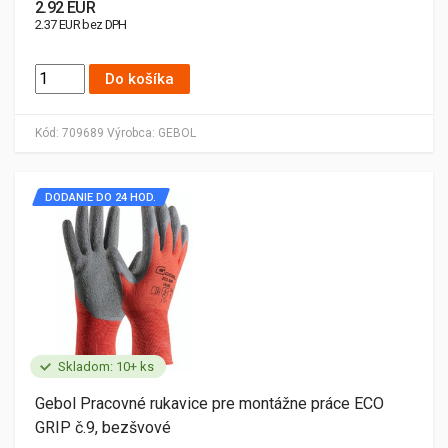
2.92 EUR
2.37 EUR bez DPH
Do košíka
Kód:
709689
Výrobca:
GEBOL
DODANIE DO 24 HOD.
Skladom: 10+ ks
Gebol Pracovné rukavice pre montážne práce ECO
GRIP č.9, bezšvové