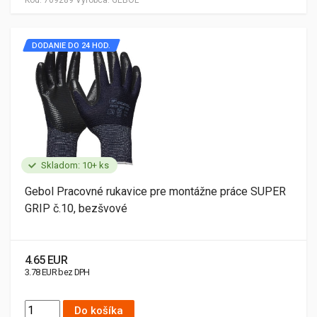
Kód:
709289
Výrobca:
GEBOL
DODANIE DO 24 HOD.
Skladom: 10+ ks
Gebol Pracovné rukavice pre montážne práce SUPER
GRIP č.10, bezšvové
4.65 EUR
3.78 EUR bez DPH
Do košíka