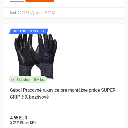
Kód:
709286
Výrobca:
GEBOL
DODANIE DO 24 HOD.
Skladom: 10+ ks
Gebol Pracovné rukavice pre montážne práce SUPER
GRIP č.9, bezšvové
4.65 EUR
3.78 EUR bez DPH