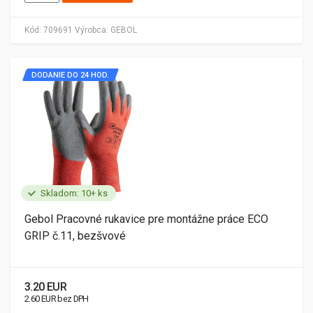
Kód:
709691
Výrobca:
GEBOL
DODANIE DO 24 HOD.
Skladom: 10+ ks
Gebol Pracovné rukavice pre montážne práce ECO
GRIP č.11, bezšvové
3.20 EUR
2.60 EUR bez DPH