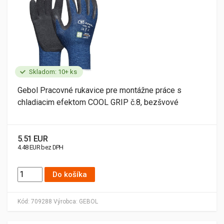
Skladom: 10+ ks
Gebol Pracovné rukavice pre montážne práce s
chladiacim efektom COOL GRIP č.8, bezšvové
5.51 EUR
4.48 EUR bez DPH
Do košíka
Kód:
709288
Výrobca:
GEBOL