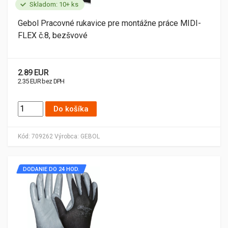
Skladom: 10+ ks
Gebol Pracovné rukavice pre montážne práce MIDI-
FLEX č.8, bezšvové
2.89 EUR
2.35 EUR bez DPH
Do košíka
Kód:
709262
Výrobca:
GEBOL
DODANIE DO 24 HOD.