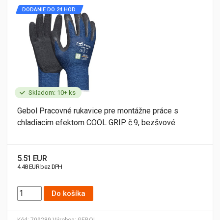
DODANIE DO 24 HOD.
Skladom: 10+ ks
Gebol Pracovné rukavice pre montážne práce s
chladiacim efektom COOL GRIP č.9, bezšvové
5.51 EUR
4.48 EUR bez DPH
Do košíka