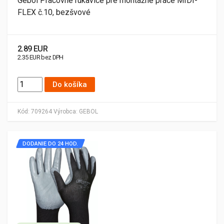
Gebol Pracovné rukavice pre montážne práce MIDI-
FLEX č.10, bezšvové
2.89 EUR
2.35 EUR bez DPH
Do košíka
Kód:
709264
Výrobca:
GEBOL
DODANIE DO 24 HOD.