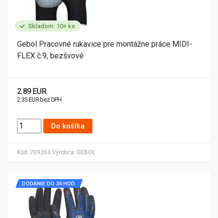
Skladom: 10+ ks
Gebol Pracovné rukavice pre montážne práce MIDI-
FLEX č.9, bezšvové
2.89 EUR
2.35 EUR bez DPH
Do košíka
Kód:
709263
Výrobca:
GEBOL
DODANIE DO 24 HOD.