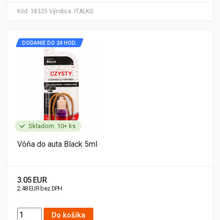
Kód:
38325
Výrobca:
ITALKO
DODANIE DO 24 HOD.
Skladom: 10+ ks
Vôňa do auta Black 5ml
3.05 EUR
2.48 EUR bez DPH
Do košíka