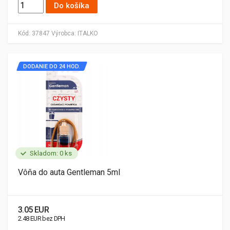
Do košíka
Kód:
37847
Výrobca:
ITALKO
DODANIE DO 24 HOD.
Skladom: 0 ks
Vôňa do auta Gentleman 5ml
3.05 EUR
2.48 EUR bez DPH