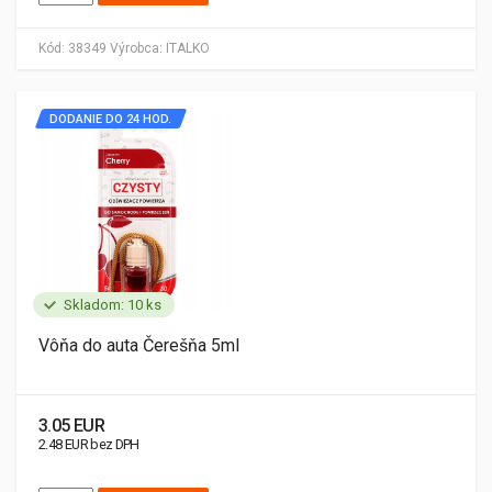
Kód:
38349
Výrobca:
ITALKO
DODANIE DO 24 HOD.
Skladom: 10 ks
Vôňa do auta Čerešňa 5ml
3.05 EUR
2.48 EUR bez DPH