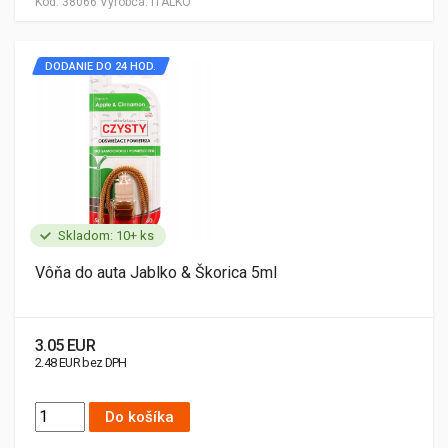
Kód:
38066
Výrobca:
ITALKO
DODANIE DO 24 HOD.
Skladom: 10+ ks
Vôňa do auta Jablko & Škorica 5ml
3.05 EUR
2.48 EUR bez DPH
Do košíka