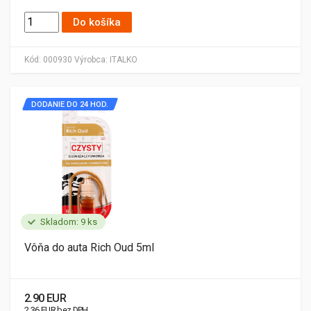
Do košíka
Kód:
000930
Výrobca:
ITALKO
DODANIE DO 24 HOD.
Skladom: 9 ks
Vôňa do auta Rich Oud 5ml
2.90 EUR
2.36 EUR bez DPH