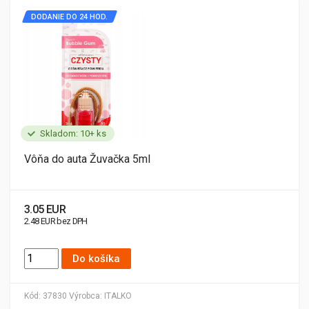
DODANIE DO 24 HOD.
Skladom: 10+ ks
Vôňa do auta Žuvačka 5ml
3.05 EUR
2.48 EUR bez DPH
Do košíka
Kód:
37830
Výrobca:
ITALKO