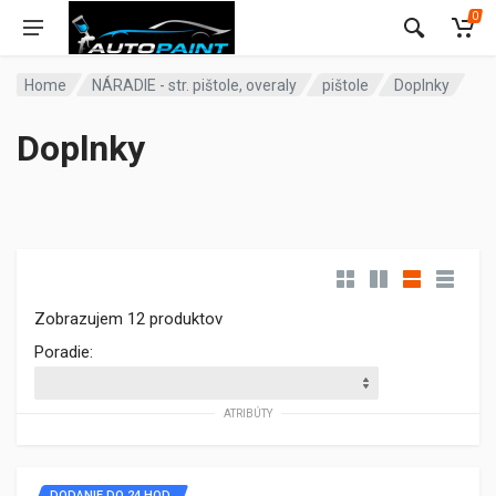
0
Home
NÁRADIE - str. pištole, overaly
pištole
Doplnky
Doplnky
Zobrazujem 12 produktov
Poradie:
ATRIBÚTY
DODANIE DO 24 HOD.