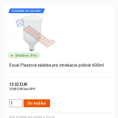
DODANIE DO 24 HOD.
Skladom: 8 ks
Escal Plastová nádoba pre striekacie pištole 600ml
13.32 EUR
10.83 EUR bez DPH
Do košíka
Kód:
EZP541-60
Výrobca:
Escal