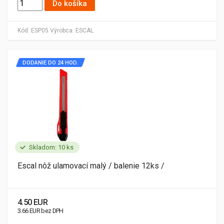
Do košíka
Kód:
ESP05
Výrobca:
ESCAL
DODANIE DO 24 HOD.
Skladom: 10 ks
Escal nôž ulamovací malý / balenie 12ks /
4.50 EUR
3.66 EUR bez DPH