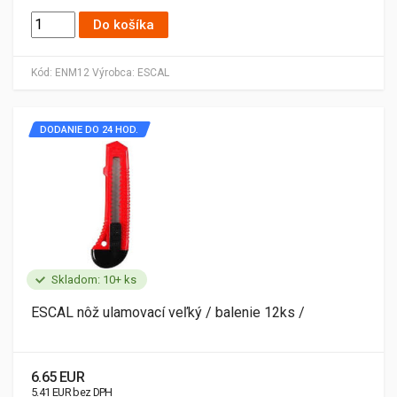
Do košíka
Kód:
ENM12
Výrobca:
ESCAL
DODANIE DO 24 HOD.
Skladom: 10+ ks
ESCAL nôž ulamovací veľký / balenie 12ks /
6.65 EUR
5.41 EUR bez DPH