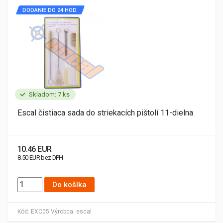
DODANIE DO 24 HOD.
Skladom: 7 ks
Escal čistiaca sada do striekacích pištolí 11-dielna
10.46 EUR
8.50 EUR bez DPH
Do košíka
Kód:
EXC05
Výrobca:
escal