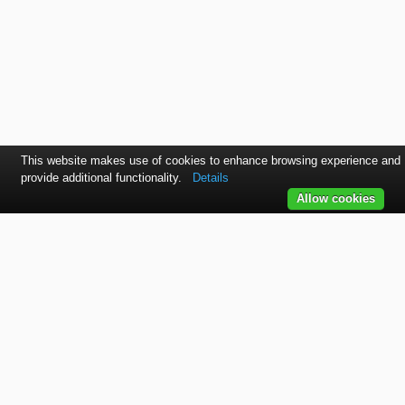
This website makes use of cookies to enhance browsing experience and
provide additional functionality.
Details
Allow cookies
Kontaktujte nás
Farba na Auto
TELEFÓN
+421 915 536 901