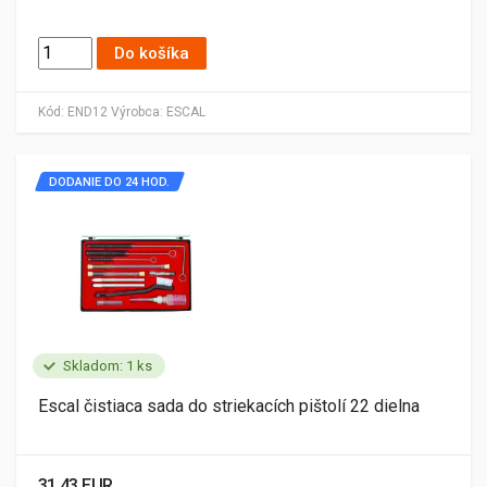
Do košíka
Kód:
END12
Výrobca:
ESCAL
DODANIE DO 24 HOD.
Skladom: 1 ks
Escal čistiaca sada do striekacích pištolí 22 dielna
31.43 EUR