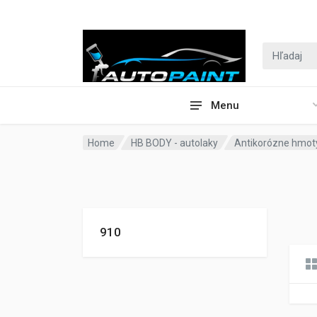
Menu
Home
HB BODY - autolaky
Antikorózne hmot
910