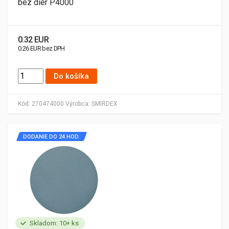
bez dier P4000
0.32 EUR
0.26 EUR bez DPH
Do košíka
Kód:
270474000
Výrobca:
SMIRDEX
DODANIE DO 24 HOD.
Skladom: 10+ ks