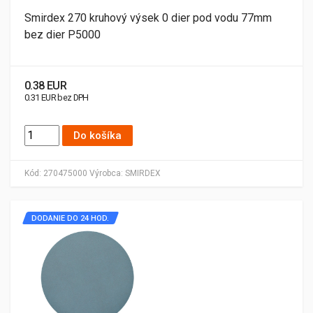
Smirdex 270 kruhový výsek 0 dier pod vodu 77mm
bez dier P5000
0.38 EUR
0.31 EUR bez DPH
Do košíka
Kód:
270475000
Výrobca:
SMIRDEX
DODANIE DO 24 HOD.