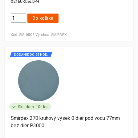
0.21 EUR bez DPH
Do košíka
Kód:
SM_0506
Výrobca:
SMIRDEX
DODANIE DO 24 HOD.
Skladom: 10+ ks
Smirdex 270 kruhový výsek 0 dier pod vodu 77mm
bez dier P3000