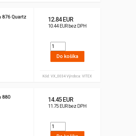
a 876 Quartz
12.84 EUR
10.44 EUR bez DPH
Do košíka
Kód:
VX_0034
Výrobca:
VITEX
a 880
14.45 EUR
11.75 EUR bez DPH