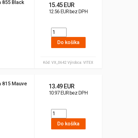
a 855 Black
15.45 EUR
12.56 EUR bez DPH
Do košíka
Kód:
VX_0642
Výrobca:
VITEX
ba 815 Mauve
13.49 EUR
10.97 EUR bez DPH
Do košíka