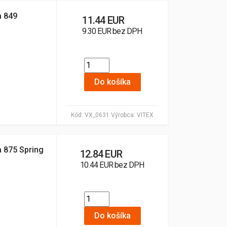
a 849
11.44 EUR
9.30 EUR bez DPH
Do košíka
Kód:
VX_0631
Výrobca:
VITEX
a 875 Spring
12.84 EUR
10.44 EUR bez DPH
Do košíka