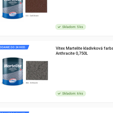
Skladom: 5 ks
ODANIE DO 24 HOD.
Vitex Martelite kladivková farb
Anthracite 0,750L
Skladom: 6 ks