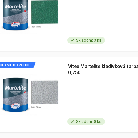
Skladom: 3 ks
ODANIE DO 24 HOD.
Vitex Martelite kladivková farb
0,750L
Skladom: 8 ks