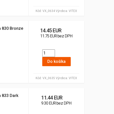
Kód:
VX_0634
Výrobca:
VITEX
ba 830 Bronze
14.45 EUR
11.75 EUR bez DPH
Do košíka
Kód:
VX_0635
Výrobca:
VITEX
a 833 Dark
11.44 EUR
9.30 EUR bez DPH