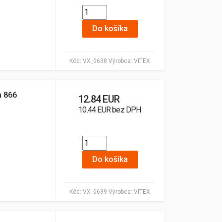
Do košíka
Kód:
VX_0638
Výrobca:
VITEX
a 866
12.84 EUR
10.44 EUR bez DPH
Do košíka
Kód:
VX_0639
Výrobca:
VITEX