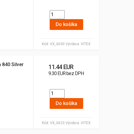
Do košíka
Kód:
VX_0630
Výrobca:
VITEX
a 840 Silver
11.44 EUR
9.30 EUR bez DPH
Do košíka
Kód:
VX_0623
Výrobca:
VITEX