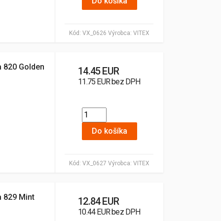
Do košíka
Kód:
VX_0626
Výrobca:
VITEX
ba 820 Golden
14.45 EUR
11.75 EUR bez DPH
Do košíka
Kód:
VX_0627
Výrobca:
VITEX
a 829 Mint
12.84 EUR
10.44 EUR bez DPH