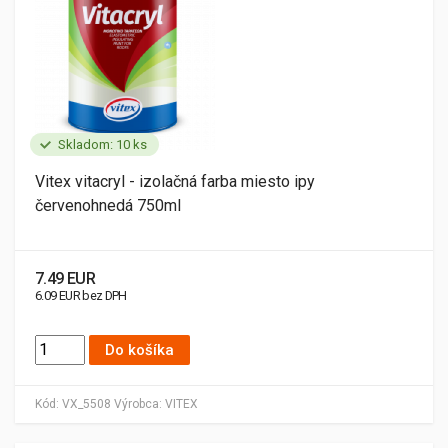
Skladom: 10 ks
Vitex vitacryl - izolačná farba miesto ipy
červenohnedá 750ml
7.49 EUR
6.09 EUR bez DPH
Do košíka
Kód:
VX_5508
Výrobca:
VITEX