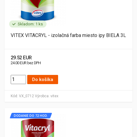
Skladom: 1 ks
VITEX VITACRYL - izolačná farba miesto ipy BIELA 3L
29.52 EUR
24.00 EUR bez DPH
Do košíka
Kód:
VX_0712
Výrobca:
vitex
DODANIE DO 72 HOD.