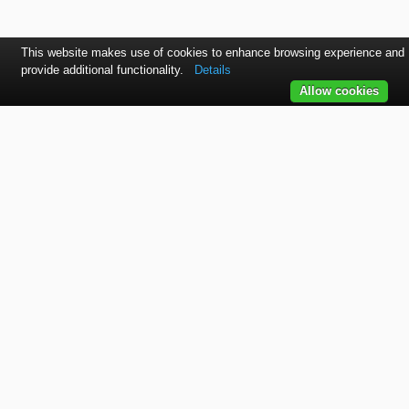
This website makes use of cookies to enhance browsing experience and
provide additional functionality.
Details
Allow cookies
Kontaktujte nás
Farba na Auto
TELEFÓN
+421 915 536 901
EMAIL
office@bodycolor.sk
ADRESA