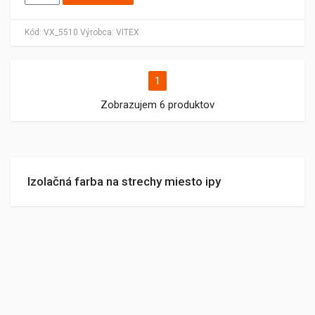
Kód:
VX_5510
Výrobca:
VITEX
1
Zobrazujem 6 produktov
Izolačná farba na strechy miesto ipy