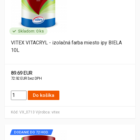
Skladom: 0 ks
VITEX VITACRYL - izolačná farba miesto ipy BIELA
10L
89.69 EUR
72.92 EUR bez DPH
Do košíka
Kód:
VX_0713
Výrobca:
vitex
DODANIE DO 72 HOD.