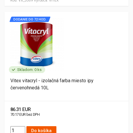
Kód:
VX_5509
Výrobca:
VITEX
DODANIE DO 72 HOD.
Skladom: 0 ks
Vitex vitacryl - izolačná farba miesto ipy
červenohnedá 10L
86.31 EUR
70.17 EUR bez DPH
Do košíka